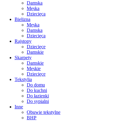
Damska
Męska
Dziecięca
Bielizna
Męska
Damska
Dziecięca
Rajstopy
Dziecięce
Damskie
Skarpety
Damskie
Męskie
Dziecięce
Tekstylia
Do domu
Do kuchni
Do łazienki
Do sypialni
Inne
Obuwie tekstylne
BHP