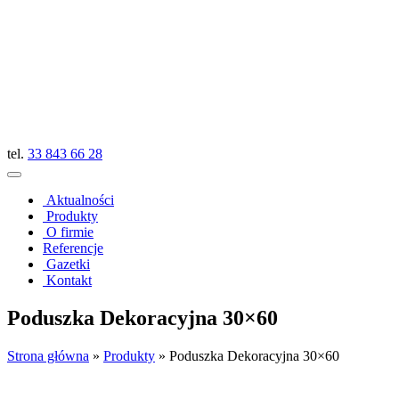
tel.
33 843 66 28
Aktualności
Produkty
O firmie
Referencje
Gazetki
Kontakt
Poduszka Dekoracyjna 30×60
Strona główna
»
Produkty
»
Poduszka Dekoracyjna 30×60