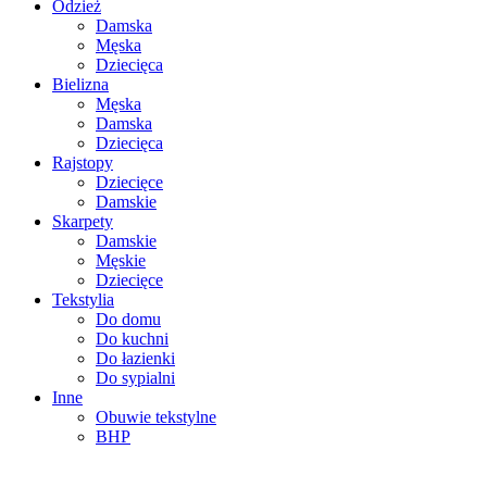
Odzież
Damska
Męska
Dziecięca
Bielizna
Męska
Damska
Dziecięca
Rajstopy
Dziecięce
Damskie
Skarpety
Damskie
Męskie
Dziecięce
Tekstylia
Do domu
Do kuchni
Do łazienki
Do sypialni
Inne
Obuwie tekstylne
BHP