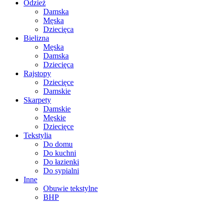
Odzież
Damska
Męska
Dziecięca
Bielizna
Męska
Damska
Dziecięca
Rajstopy
Dziecięce
Damskie
Skarpety
Damskie
Męskie
Dziecięce
Tekstylia
Do domu
Do kuchni
Do łazienki
Do sypialni
Inne
Obuwie tekstylne
BHP