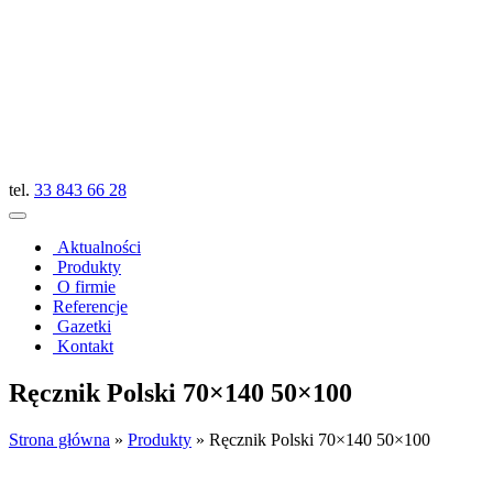
tel.
33 843 66 28
Aktualności
Produkty
O firmie
Referencje
Gazetki
Kontakt
Ręcznik Polski 70×140 50×100
Strona główna
»
Produkty
»
Ręcznik Polski 70×140 50×100